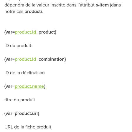
dépendra de la valeur inscrite dans l’attribut
s-item
(dans
notre cas
product
).
{var=
product.id
_product}
ID du produit
{var=
product.id
_combination}
ID de la déclinaison
{var=
product.name
}
titre du produit
{var=product.url}
URL de la fiche produit