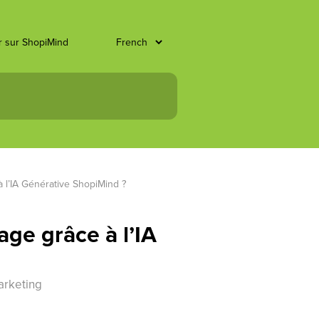
er sur ShopiMind
 l’IA Générative ShopiMind ?
ge grâce à l’IA
arketing