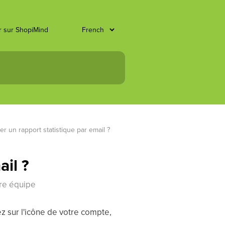
er sur ShopiMind
 un rapport statistique par email ?
il ?
re équipe
z sur l'icône de votre compte,