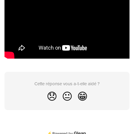
Cette réponse vous a-t-elle aidé ?
😞
😐
😁
Powered by